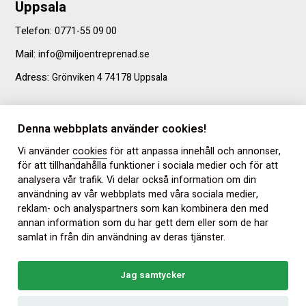
Uppsala
Telefon:
0771-55 09 00
Mail:
info@miljoentreprenad.se
Adress:
Grönviken 4 74178 Uppsala
Denna webbplats använder cookies!
Enköping
Vi använder
cookies
för att anpassa innehåll och annonser,
för att tillhandahålla funktioner i sociala medier och för att
Telefon:
0171-65 90 20
analysera vår trafik. Vi delar också information om din
användning av vår webbplats med våra sociala medier,
Mail:
info@miljoentreprenad.se
reklam- och analyspartners som kan kombinera den med
Adress:
annan information som du har gett dem eller som de har
Kvartsgatan 3 749 40 Enköping
samlat in från din användning av deras tjänster.
Jag samtycker
© Copyright 2026 Miljö Entreprenad i Uppland AB |
Webbyrån