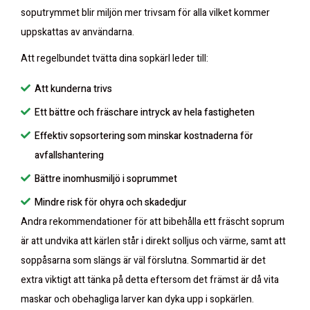
soputrymmet blir miljön mer trivsam för alla vilket kommer
uppskattas av användarna.
Att regelbundet tvätta dina sopkärl leder till:
Att kunderna trivs
Ett bättre och fräschare intryck av hela fastigheten
Effektiv sopsortering som minskar kostnaderna för
avfallshantering
Bättre inomhusmiljö i soprummet
Mindre risk för ohyra och skadedjur
Andra rekommendationer för att bibehålla ett fräscht soprum
är att undvika att kärlen står i direkt solljus och värme, samt att
soppåsarna som slängs är väl förslutna. Sommartid är det
extra viktigt att tänka på detta eftersom det främst är då vita
maskar och obehagliga larver kan dyka upp i sopkärlen.