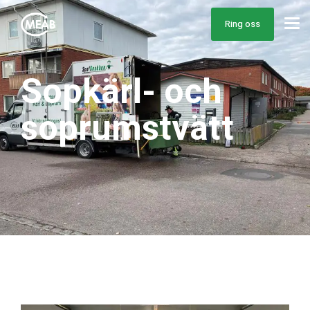
Ring oss
Sopkärl- och
soprumstvätt